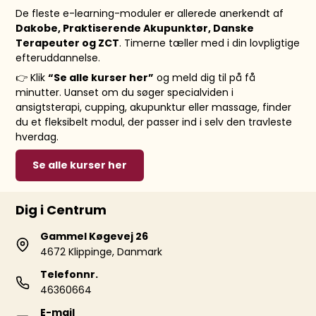
De fleste e-learning-moduler er allerede anerkendt af
Dakobe, Praktiserende Akupunktør, Danske
Terapeuter og ZCT
. Timerne tæller med i din lovpligtige
efteruddannelse.
👉 Klik
“Se alle kurser her”
og meld dig til på få
minutter. Uanset om du søger specialviden i
ansigtsterapi, cupping, akupunktur eller massage, finder
du et fleksibelt modul, der passer ind i selv den travleste
hverdag.
Se alle kurser her
Dig i Centrum
Gammel Køgevej 26
4672 Klippinge, Danmark
Telefonnr.
46360664
E-mail