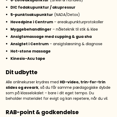
6-zoneakupunktur
(ankel & håndled)
DIC fodakupunktur / akupressur
5-punktsakupunktur
(NADA/Detox)
Hovedpine i Centrum
– øreakupunkturprotokoller
Myggebehandlinger
– nåleteknik til stik & kløe
Ansigtsmassage med cupping & gua sha
Ansigtet i Centrum
– ansigtslæsning & diagnose
Hot-stone massage
Kinesio-Acu tape
Dit udbytte
Alle onlinekurser krydres med
HD-video, trin-for-trin
slides og øveark
, så du får samme pædagogiske dybde
som på klasselokalet – bare i dit eget tempo. Du
beholder materialet for evigt og kan repetere, når du vil.
RAB-point & godkendelse