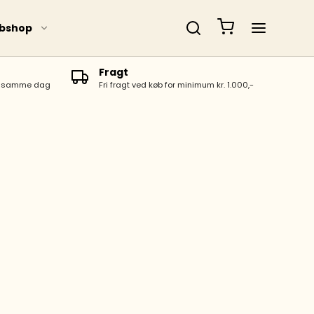
bshop
Fragt
es samme dag
Fri fragt ved køb for minimum kr. 1.000,-
Magneter & pres
ger
Moxa
Akupunkturnåle
Øreakupunktur
Nålecontainer,
spritswaps m.m.