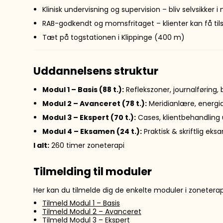
Klinisk undervisning og supervision – bliv selvsikker 
RAB-godkendt og momsfritaget – klienter kan få til
Tæt på togstationen i Klippinge (400 m)
Uddannelsens struktur
Modul 1 – Basis (88 t.):
Reflekszoner, journalføring,
Modul 2 – Avanceret (78 t.):
Meridianlære, energia
Modul 3 – Ekspert (70 t.):
Cases, klientbehandling 
Modul 4 – Eksamen (24 t.):
Praktisk & skriftlig ek
I alt:
260 timer zoneterapi
Tilmelding til moduler
Her kan du tilmelde dig de enkelte moduler i zoneter
Tilmeld Modul 1 – Basis
Tilmeld Modul 2 – Avanceret
Tilmeld Modul 3 – Ekspert