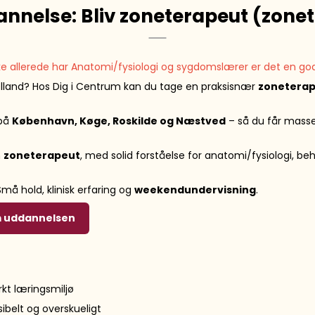
nnelse: Bliv zoneterapeut (zonet
Røgelse o
ke allerede har Anatomi/fysiologi og sygdomslærer er det en god 
lland? Hos Dig i Centrum kan du tage en praksisnær
zoneterap
Pharmanord
 på
København, Køge, Roskilde og Næstved
– så du får masse
m
zoneterapeut
, med solid forståelse for anatomi/fysiologi, b
Små hold, klinisk erfaring og
weekendundervisning
.
m uddannelsen
rkt læringsmiljø
elt og overskueligt