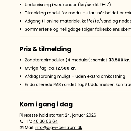
Undervisning i weekender (lør/søn kl. 9-17)
Tilmelding modul for modul – start når holdet er mi
Adgang til online materiale, kaffe/te/vand og nødd
Sommerferie og helligdage følger folkeskolens ske
Pris & tilmelding
Zoneterapimoduler (4 moduler): samlet
33.500 kr.
Øvrige fag: ca.
12.500 kr.
Afdragsordning muligt – uden ekstra omkostning
Er du allerede RAB i andet fag? Uddannelsen kan træ
Kom i gang i dag
🗓 Næste hold starter: 24. januar 2026
📞 Tlf.:
46 36 06 64
📧 Mail:
info@dig-i-centrum.dk