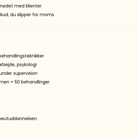
i mødet med klienter
skud, du slipper for moms
 behandlingsteknikker
rbejde, psykologi
under supervision
samen + 50 behandlinger
apeutuddannelsen: