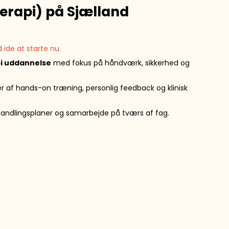
erapi) på Sjælland
g holdere
ide at starte nu.
i uddannelse
med fokus på håndværk, sikkerhed og
Duftolier og lamper
100% æterisk oile
r af hands-on træning, personlig feedback og klinisk
ehandlingsplaner og samarbejde på tværs af fag.