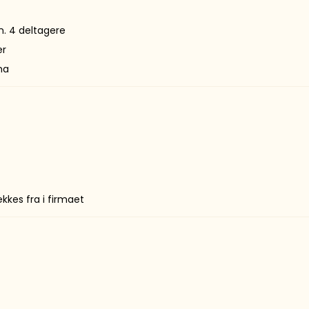
n. 4 deltagere
er
ma
kkes fra i firmaet