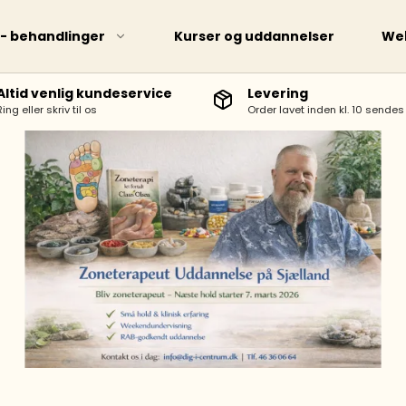
 - behandlinger
Kurser og uddannelser
We
Altid venlig kundeservice
Levering
Ring eller skriv til os
Order lavet inden kl. 10 send
Bøger
Opslagsbø
Plancher