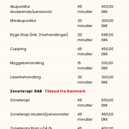
Akupunktur
45
400,00
studerende/pensionist
minutter
DKK
Øreakupunktur
30
300,00
minutter
DKK
Ryge Stop (Inkl. 3 behandlinger)
30
695,00
minutter
DKK
Cupping
45
450,00
minutter
DKK
Myggebehandling
15
200,00
minutter
DKK
Laserbehandling
30
300,00
minutter
DKK
Zoneterapi RAB
Tilskud fra Danmark
Zoneterapi
45
500,00
minutter
DKK
Zoneterapi student/pensionister
45
450,00
minutter
DKK
Zoneterapi Barn u/14 år
45
400,00