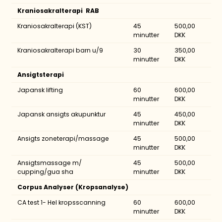
Kraniosakralterapi RAB
Kraniosakralterapi (KST)
45
500,00
minutter
DKK
Kraniosakralterapi barn u/9
30
350,00
minutter
DKK
Ansigtsterapi
Japansk lifting
60
600,00
minutter
DKK
Japansk ansigts akupunktur
45
450,00
minutter
DKK
Ansigts zoneterapi/massage
45
500,00
minutter
DKK
Ansigtsmassage m/
45
500,00
cupping/gua sha
minutter
DKK
Corpus Analyser (Kropsanalyse)
CA test 1- Hel kropsscanning
60
600,00
minutter
DKK