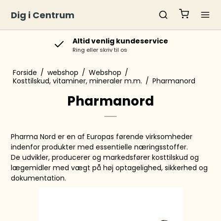
Dig i Centrum
Levering
Order lavet inden kl. 10 sendes samme dag
Forside
/
webshop
/
Webshop
/
Kosttilskud, vitaminer, mineraler m.m.
/
Pharmanord
Pharmanord
Pharma Nord er en af Europas førende virksomheder
indenfor produkter med essentielle næringsstoffer.
De udvikler, producerer og markedsfører kosttilskud og
lægemidler med vægt på høj optagelighed, sikkerhed og
dokumentation.