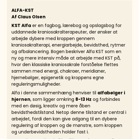
ALFA-KST
Af Claus Olsen
KST Alfa
er en fagbog, lærebog og opslagsbog for
uddannede kraniosakralterapeuter, der ønsker at
arbejde dybere med kroppen gennem
kraniosakralterapi, energiarbejde, bevidsthed, rytmer
og afbalancering. Bogen beskriver Alfa KST som en
ny og mere intensiv måde at arbejde med KST på,
hvor den klassiske kraniosakrale forståelse flettes
sammen med energi, chakraer, meridianer,
hjernebølger, epigenetik og kroppens egne
reguleringsmuligheder.
Alfa i denne sammenhæng henviser til
alfabølger i
hjernen
, som ligger omkring
8-13 Hz
og forbindes
med en døsig, kreativ og mere åben
bevidsthedstilstand. Netop denne tilstand er central i
arbejdet, fordi den kan give adgang til en dybere
regulering af kroppen og de mønstre, som kroppen
og underbevidstheden holder fast i.