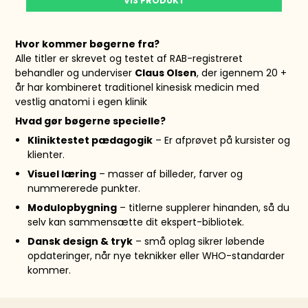
VIS PRODUKT
Hvor kommer bøgerne fra?
Alle titler er skrevet og testet af RAB-registreret
behandler og underviser
Claus Olsen
, der igennem 20 +
år har kombineret traditionel kinesisk medicin med
vestlig anatomi i egen klinik
Hvad gør bøgerne specielle?
Kliniktestet pædagogik
– Er afprøvet på kursister og
klienter.
Visuel læring
– masser af billeder, farver og
nummererede punkter.
Modulopbygning
– titlerne supplerer hinanden, så du
selv kan sammensætte dit ekspert-bibliotek.
Dansk design & tryk
– små oplag sikrer løbende
opdateringer, når nye teknikker eller WHO-standarder
kommer.