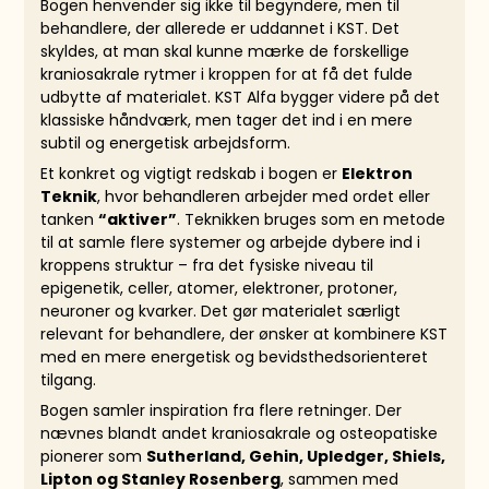
Bogen henvender sig ikke til begyndere, men til
behandlere, der allerede er uddannet i KST. Det
skyldes, at man skal kunne mærke de forskellige
kraniosakrale rytmer i kroppen for at få det fulde
udbytte af materialet. KST Alfa bygger videre på det
klassiske håndværk, men tager det ind i en mere
subtil og energetisk arbejdsform.
Et konkret og vigtigt redskab i bogen er
Elektron
Teknik
, hvor behandleren arbejder med ordet eller
tanken
“aktiver”
. Teknikken bruges som en metode
til at samle flere systemer og arbejde dybere ind i
kroppens struktur – fra det fysiske niveau til
epigenetik, celler, atomer, elektroner, protoner,
neuroner og kvarker. Det gør materialet særligt
relevant for behandlere, der ønsker at kombinere KST
med en mere energetisk og bevidsthedsorienteret
tilgang.
Bogen samler inspiration fra flere retninger. Der
nævnes blandt andet kraniosakrale og osteopatiske
pionerer som
Sutherland, Gehin, Upledger, Shiels,
Lipton og Stanley Rosenberg
, sammen med