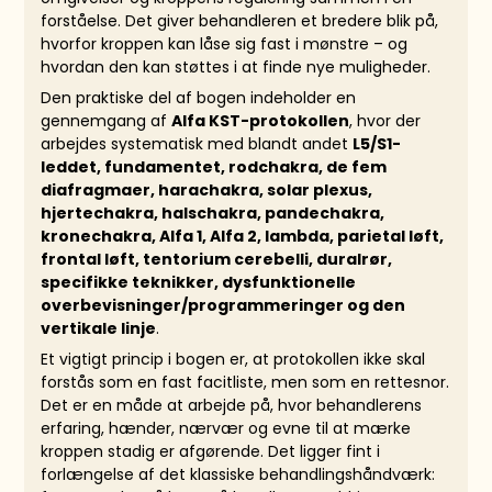
forståelse. Det giver behandleren et bredere blik på,
hvorfor kroppen kan låse sig fast i mønstre – og
hvordan den kan støttes i at finde nye muligheder.
Den praktiske del af bogen indeholder en
gennemgang af
Alfa KST-protokollen
, hvor der
arbejdes systematisk med blandt andet
L5/S1-
leddet, fundamentet, rodchakra, de fem
diafragmaer, harachakra, solar plexus,
hjertechakra, halschakra, pandechakra,
kronechakra, Alfa 1, Alfa 2, lambda, parietal løft,
frontal løft, tentorium cerebelli, duralrør,
specifikke teknikker, dysfunktionelle
overbevisninger/programmeringer og den
vertikale linje
.
Et vigtigt princip i bogen er, at protokollen ikke skal
forstås som en fast facitliste, men som en rettesnor.
Det er en måde at arbejde på, hvor behandlerens
erfaring, hænder, nærvær og evne til at mærke
kroppen stadig er afgørende. Det ligger fint i
forlængelse af det klassiske behandlingshåndværk: