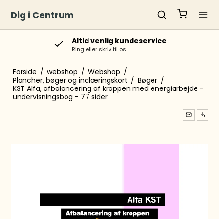
Dig i Centrum
Levering
Order lavet inden kl. 10 sendes samme dag
Forside
/
webshop
/
Webshop
/
Plancher, bøger og indlæringskort
/
Bøger
/
KST Alfa, afbalancering af kroppen med energiarbejde -
undervisningsbog - 77 sider