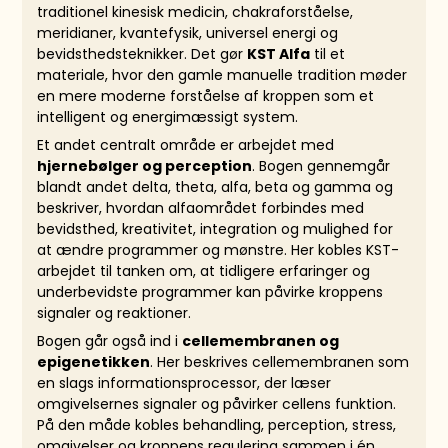
traditionel kinesisk medicin, chakraforståelse,
meridianer, kvantefysik, universel energi og
bevidsthedsteknikker. Det gør
KST Alfa
til et
materiale, hvor den gamle manuelle tradition møder
en mere moderne forståelse af kroppen som et
intelligent og energimæssigt system.
Et andet centralt område er arbejdet med
hjernebølger og perception
. Bogen gennemgår
blandt andet delta, theta, alfa, beta og gamma og
beskriver, hvordan alfaområdet forbindes med
bevidsthed, kreativitet, integration og mulighed for
at ændre programmer og mønstre. Her kobles KST-
arbejdet til tanken om, at tidligere erfaringer og
underbevidste programmer kan påvirke kroppens
signaler og reaktioner.
Bogen går også ind i
cellemembranen og
epigenetikken
. Her beskrives cellemembranen som
en slags informationsprocessor, der læser
omgivelsernes signaler og påvirker cellens funktion.
På den måde kobles behandling, perception, stress,
omgivelser og kroppens regulering sammen i én