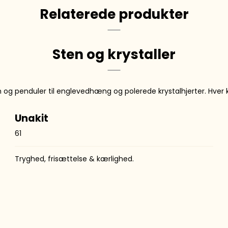
Relaterede produkter
Sten og krystaller
og penduler til engle­vedhæng og polerede krystal­hjerter. Hver 
Unakit
61
Tryghed, frisættelse & kærlighed.