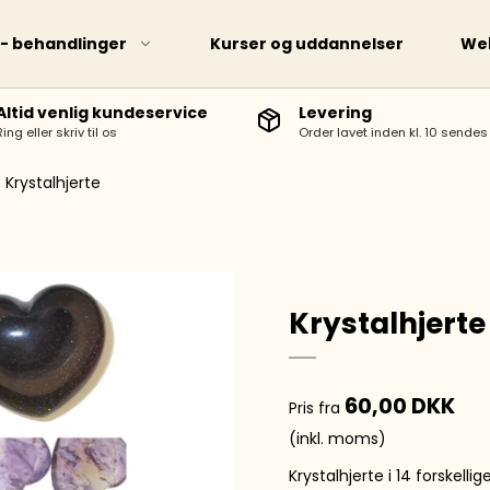
 - behandlinger
Kurser og uddannelser
We
Altid venlig kundeservice
Levering
Ring eller skriv til os
Order lavet inden kl. 10 send
Bøger
Krystalhjerte
Opslagsbø
Plancher
Krystalhjerte
60,00 DKK
Pris fra
(inkl. moms)
Krystalhjerte i 14 forskelli