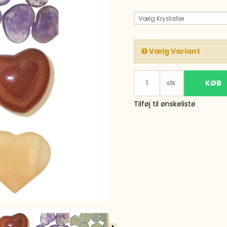
Røgelse o
Vælg Krystaller
Vælg Variant
Pharmanord
KØB
stk.
Tilføj til ønskeliste