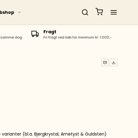
bshop
Fragt
es samme dag
Fri fragt ved køb for minimum kr. 1.000,-
Magneter & pres
ger
Moxa
Akupunkturnåle
Øreakupunktur
Nålecontainer,
spritswaps m.m.
ge varianter (bl.a. Bjergkrystal, Ametyst & Guldsten)